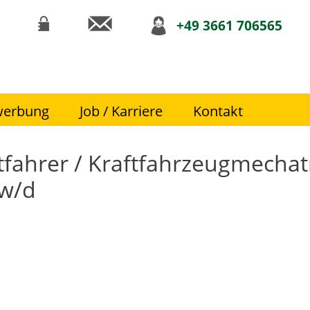
+49 3661 706565
suchen
werbung
Job / Karriere
Kontakt
­ahr­er / Kraft­f­ah­rzeug­mechat
/w/d