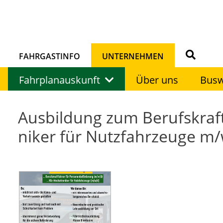
FAHRGASTINFO
UNTERNEHMEN
Fahrplanauskunft
Über uns
Bus
Aus­bildung zum Be­r­ufskraftf
niker für Nu­tz­f­ah­rzeuge m